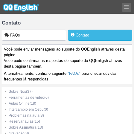
Contato
FAQs
Contato
Você pode enviar mensagens ao suporte do QQEnglish através desta
página.
Você pode confirmar as respostas do suporte do QQEnligsh através
desta pagina também.
Alternativamente, confira o seguinte
"FAQs"
para checar dúvidas
frequentes já respondidas.
Sobre Nós
(37)
Ferramentas de video
(0)
Aulas Online
(18)
Intercâmbio em Cebu
(0)
Problemas na aula
(8)
Reservar aulas
(15)
Sobre Assinatura
(13)
Gravação
(8)