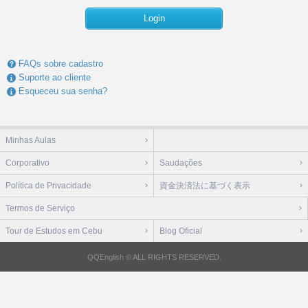
Login
FAQs sobre cadastro
Suporte ao cliente
Esqueceu sua senha?
Minhas Aulas
Corporativo
Saudações
Política de Privacidade
資金決済法に基づく表示
Termos de Serviço
Tour de Estudos em Cebu
Blog Oficial
QQEnglish © ALL RIGHTS RESERVED.