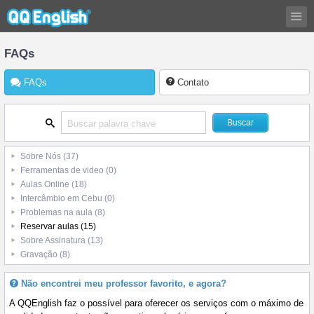
FAQs
FAQs
Contato
Sobre Nós
(37)
Ferramentas de video
(0)
Aulas Online
(18)
Intercâmbio em Cebu
(0)
Problemas na aula
(8)
Reservar aulas
(15)
Sobre Assinatura
(13)
Gravação
(8)
Não encontrei meu professor favorito, e agora?
A QQEnglish faz o possível para oferecer os serviços com o máximo de