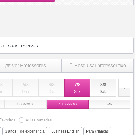
azer suas reservas
Ver Professores
Pesquisar professor fixo
/8
5/8
6/8
7/8
8/8
9/8
er
Qua
Qui
Sex
Sab
Dom
12:00-20:00
18:00-25:00
24h
Favoritos
Aulas tomadas
3 anos + de experiência
Business English
Para crianças