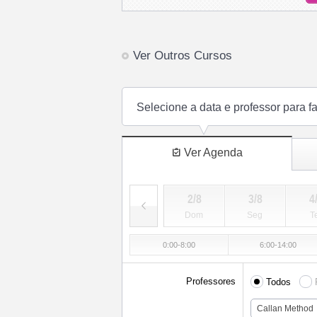
Ver Outros Cursos
Selecione a data e professor para f
Ver Agenda
2/8
3/8
4
Dom
Seg
T
0:00-8:00
6:00-14:00
Professores
Todos
Callan Method