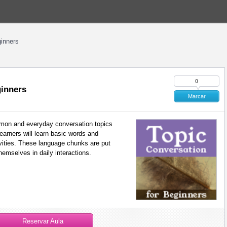
ginners
0
ginners
Marcar
mmon and everyday conversation topics
learners will learn basic words and
vities. These language chunks are put
hemselves in daily interactions.
Reservar Aula