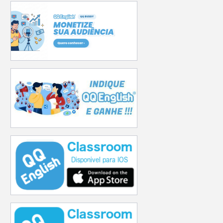
10/8
11/8
12/8
13/8
14/8
Seg
Ter
Qua
Qui
Sex