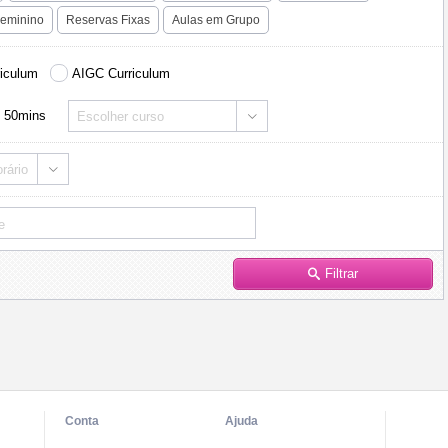
eminino
Reservas Fixas
Aulas em Grupo
riculum
AIGC Curriculum
50mins
Escolher curso
rário
Filtrar
Conta
Ajuda