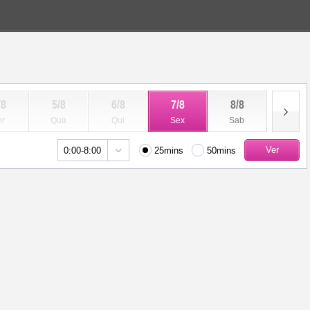
/8
5/8
6/8
7/8
8/8
9/8
er
Qua
Qui
Sex
Sab
Dom
25mins
50mins
0:00-8:00