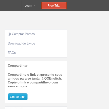
Login
Free Trial
Comprar Pontos
10/8
11/8
12/8
13/8
14/8
Seg
Ter
Qua
Qui
Sex
Download de Livros
FAQs
Compartilhar
Compartilhe o link e apresente seus
amigos para se juntar à QQEnglish:
Copie o link e compartilhe-o com
seus amigos.
Copiar Link