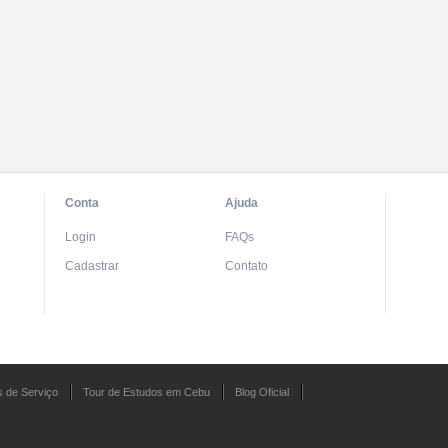
Conta
Ajuda
Login
FAQs
Cadastrar
Contato
 de Serviço
Tour de Estudos em Cebu
Blog Oficial