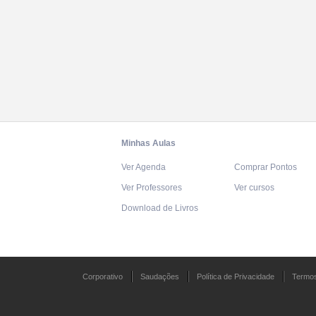
Minhas Aulas
Ver Agenda
Comprar Pontos
Ver Professores
Ver cursos
Download de Livros
Corporativo
Saudações
Política de Privacidade
Termos