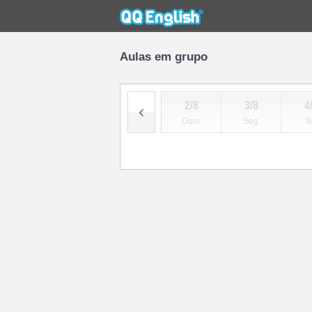
Aulas em grupo
2/8
3/8
4
Dom
Seg
T